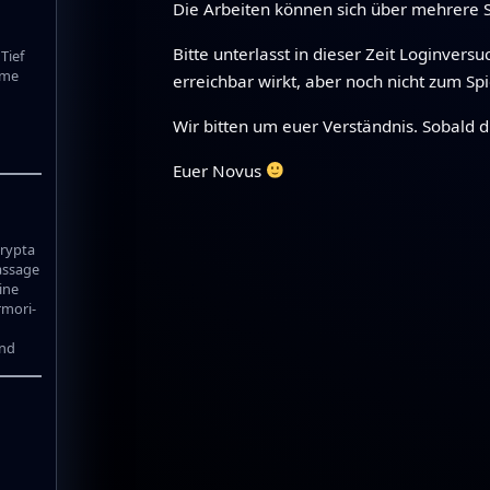
Die Arbeiten können sich über mehrere St
Bitte unterlasst in dieser Zeit Loginver
Tief
mme
erreichbar wirkt, aber noch nicht zum Spi
Wir bitten um euer Verständnis. Sobald d
Euer Novus
rypta
assage
ine
rmori-
and