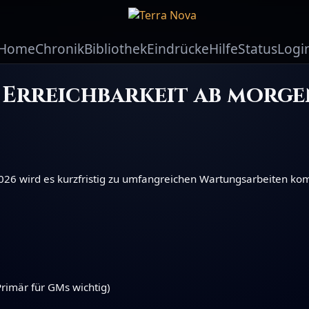
Home
Chronik
Bibliothek
Eindrücke
Hilfe
Status
Logi
 Erreichbarkeit ab morg
26 wird es kurzfristig zu umfangreichen Wartungsarbeiten kom
rimär für GMs wichtig)