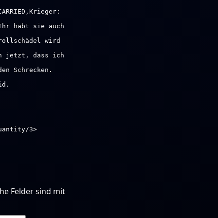
CARRIED,Krieger:
Ihr habt sie auch
rollschädel wird
h jetzt, dass ich
den Schrecken.
id.
uantity/3>
che Felder sind mit