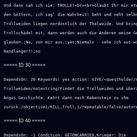
Und dann sah ich sie: TROLLE!<br><br>Glaubt Ihr mir et
den Göttern, ich sag‘ die Wahrheit! Geht und seht selb
Trollweiden liegen nordöstlich der Thalweide. Und brin
Trollschädel mit, dann werden auch die Anderen meine G
glauben.;Na, von mir aus.;yes;Niemals - sehe ich aus w
Handlanger?!;no
===== ID 30 =====
DependsOn: 20 Keywords: yes Action: GIVE/<questholder/
Trollweiden/notestring/Findet die Trollweiden und über
Angus Geschichte. Kehrt dann nach Rabenstein zu ihm
zurück./objective1/KILL,Troll,1/repeatable/false/autor
===== ID 40 =====
DependsOn: -1 Condition: GETONCARRIED,Krieger: Die