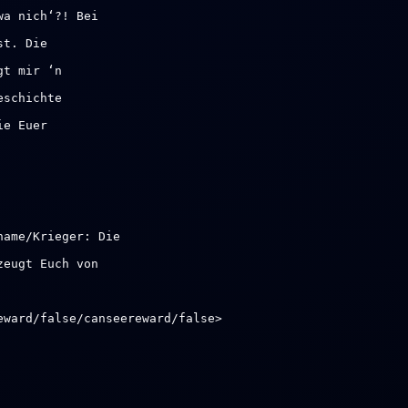
wa nich‘?! Bei
st. Die
gt mir ‘n
eschichte
ie Euer
name/Krieger: Die
zeugt Euch von
eward/false/canseereward/false>