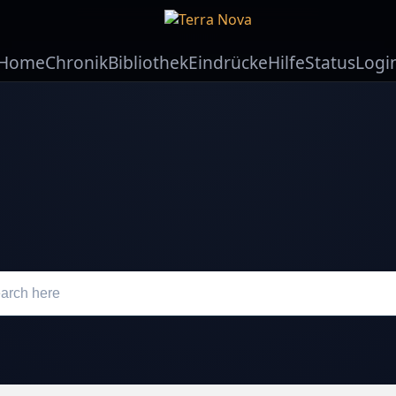
Home
Chronik
Bibliothek
Eindrücke
Hilfe
Status
Logi