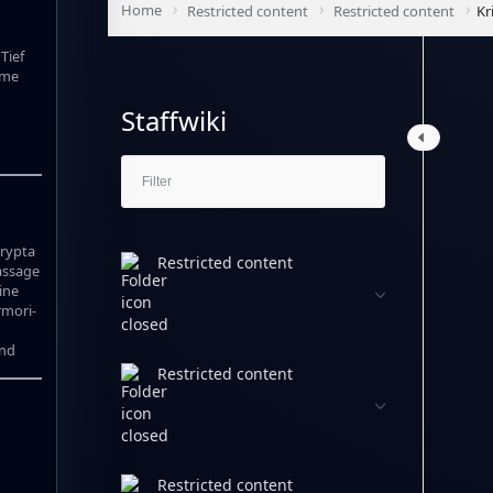
Home
Restricted content
Restricted content
Kr
Tief
mme
Staffwiki
rypta
Restricted content
assage
ine
rmori-
and
Restricted content
Restricted content