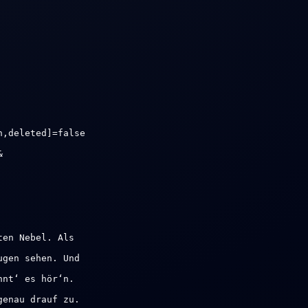
n,deleted]=false
&
ten Nebel. Als
ugen sehen. Und
nnt‘ es hör‘n.
genau drauf zu.