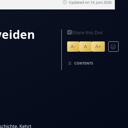
Updated on
14. Juni 2026
weiden
Share this Doc
A-
A
A+
CONTENTS
chichte. Kehrt