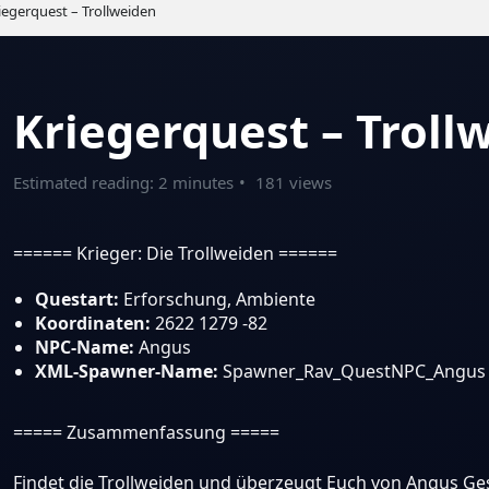
iegerquest – Trollweiden
Kriegerquest – Troll
Estimated reading: 2 minutes
181 views
====== Krieger: Die Trollweiden ======
Questart:
Erforschung, Ambiente
Koordinaten:
2622 1279 -82
NPC-Name:
Angus
XML-Spawner-Name:
Spawner_Rav_QuestNPC_Angus
===== Zusammenfassung =====
Findet die Trollweiden und überzeugt Euch von Angus Ges