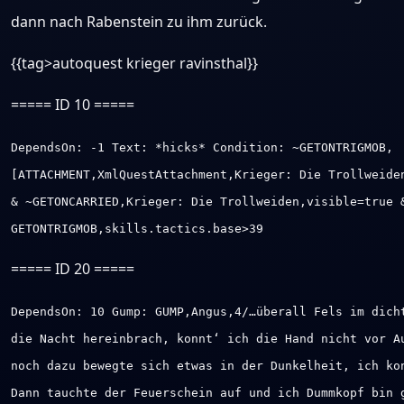
dann nach Rabenstein zu ihm zurück.
{{tag>autoquest krieger ravinsthal}}
===== ID 10 =====
DependsOn: -1 Text: *hicks* Condition: ~GETONTRIGMOB,
[ATTACHMENT,XmlQuestAttachment,Krieger: Die Trollweide
& ~GETONCARRIED,Krieger: Die Trollweiden,visible=true 
GETONTRIGMOB,skills.tactics.base>39
===== ID 20 =====
DependsOn: 10 Gump: GUMP,Angus,4/…überall Fels im dich
die Nacht hereinbrach, konnt‘ ich die Hand nicht vor A
noch dazu bewegte sich etwas in der Dunkelheit, ich ko
Dann tauchte der Feuerschein auf und ich Dummkopf bin 