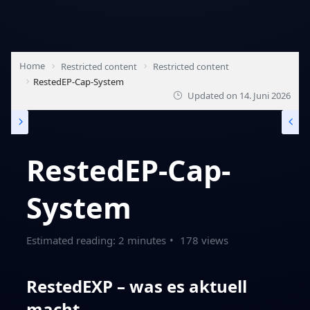
Home
Restricted content
Restricted content
RestedEP-Cap-System
Updated on
14. Juni 2026
RestedEP-Cap-
System
Estimated reading: 2 minutes
178 views
RestedEXP – was es aktuell
macht