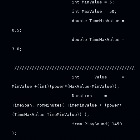
int MinValue = 5;
int MaxValue = 50;
double TimeMinValue =
0.5;
double TimeMaxValue =
3.0;
//////////////////////////////////////////////////
int Value =
MinValue +(int)(power*(MaxValue-MinValue));
Duration =
TimeSpan.FromMinutes( TimeMinValue + (power*
(TimeMaxValue-TimeMinValue)) );
from.PlaySound( 1450
);