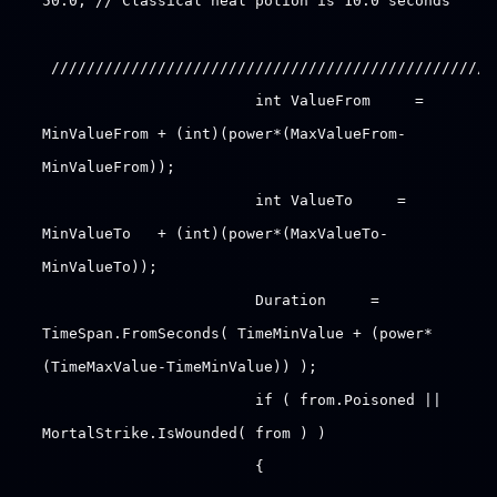
50.0; // Classical heal potion is 10.0 seconds
//////////////////////////////////////////////////
int ValueFrom =
MinValueFrom + (int)(power*(MaxValueFrom-
MinValueFrom));
int ValueTo =
MinValueTo + (int)(power*(MaxValueTo-
MinValueTo));
Duration =
TimeSpan.FromSeconds( TimeMinValue + (power*
(TimeMaxValue-TimeMinValue)) );
if ( from.Poisoned ||
MortalStrike.IsWounded( from ) )
{