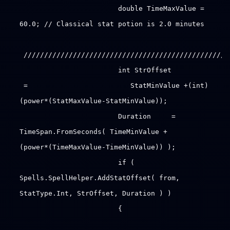
double TimeMaxValue =
60.0; // Classical stat potion is 2.0 minutes
//////////////////////////////////////////////////
int StrOffset
= StatMinValue +(int)
(power*(StatMaxValue-StatMinValue));
Duration =
TimeSpan.FromSeconds( TimeMinValue +
(power*(TimeMaxValue-TimeMinValue)) );
if (
Spells.SpellHelper.AddStatOffset( from,
StatType.Int, StrOffset, Duration ) )
{