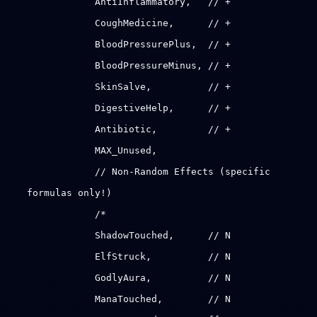
AntiInflammatory, // +
CoughMedicine, // +
BloodPressurePlus, // +
BloodPressureMinus, // +
SkinSalve, // +
DigestiveHelp, // +
Antibiotic, // +
MAX_Unused,
// Non-Random Effects (specific
formulas only!)
/*
ShadowTouched, // N
ElfStruck, // N
GodlyAura, // N
ManaTouched, // N