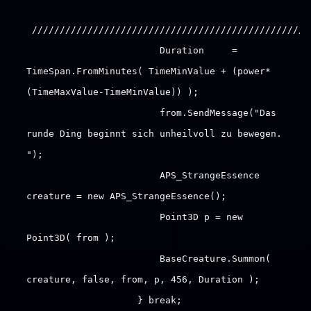
//////////////////////////////////////////////////
Duration =
TimeSpan.FromMinutes( TimeMinValue + (power*
(TimeMaxValue-TimeMinValue)) );
from.SendMessage("Das
runde Ding beginnt sich unheilvoll zu bewegen.
");
APS_StrangeEssence
creature = new APS_StrangeEssence();
Point3D p = new
Point3D( from );
BaseCreature.Summon(
creature, false, from, p, 456, Duration );
} break;