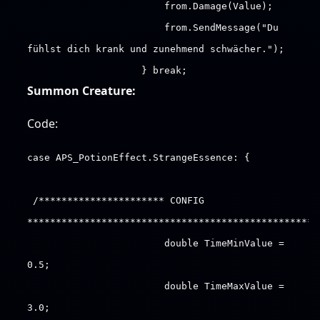
from.Damage(Value);
from.SendMessage("Du
fühlst dich krank und zunehmend schwächer.");
} break;
Summon Creature:
Code:
case APS_PotionEffect.StrangeEssence: {
/********************** CONFIG
***************************************************
double TimeMinValue =
0.5;
double TimeMaxValue =
3.0;