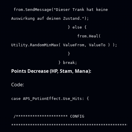
from.SendMessage("Dieser Trank hat keine
Auswirkung auf deinen Zustand.");
} else {
from.Heal(
Utility.RandomMinMax( ValueFrom, ValueTo ) );
}
} break;
Points Decrease (HP, Stam, Mana):
Code:
case APS_PotionEffect.Use_Hits: {
/********************** CONFIG
***************************************************