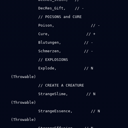
DecRes_Gift, // -
// POISONS and CURE
Poison, // -
Cure, // +
Blutungen, // -
Schmerzen, // -
// EXPLOSIONS
Explode, // N
(Throwable)
// CREATE A CREATURE
StrangeSlime, // N
(Throwable)
StrangeEssence, // N
(Throwable)