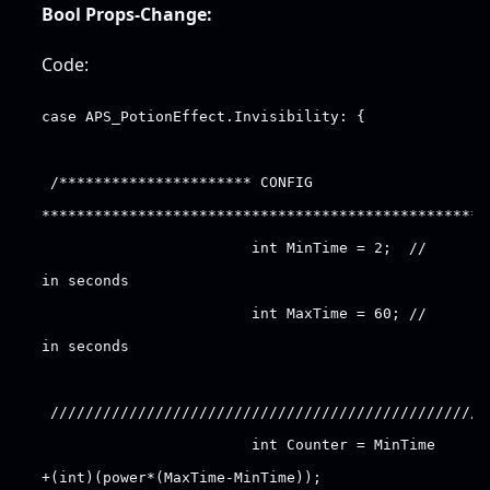
Bool Props-Change:
Code:
case APS_PotionEffect.Invisibility: {
/********************** CONFIG
***************************************************
int MinTime = 2; //
in seconds
int MaxTime = 60; //
in seconds
//////////////////////////////////////////////////
int Counter = MinTime
+(int)(power*(MaxTime-MinTime));