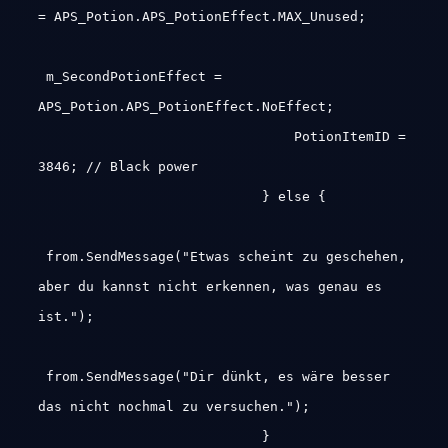
= APS_Potion.APS_PotionEffect.MAX_Unused;
m_SecondPotionEffect =
APS_Potion.APS_PotionEffect.NoEffect;
PotionItemID =
3846; // Black power
} else {
from.SendMessage("Etwas scheint zu geschehen,
aber du kannst nicht erkennen, was genau es
ist.");
from.SendMessage("Dir dünkt, es wäre besser
das nicht nochmal zu versuchen.");
}