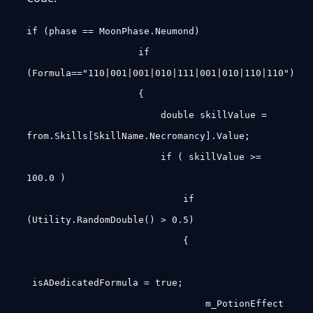
if (phase == MoonPhase.Neumond)
if
(Formula=="110|001|001|010|111|001|010|110|110")
{
double skillValue =
from.Skills[SkillName.Necromancy].Value;
if ( skillValue >=
100.0 )
if
(Utility.RandomDouble() > 0.5)
{
isADedicatedFormula = true;
m_PotionEffect