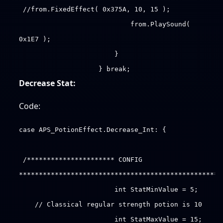
//from.FixedEffect( 0x375A, 10, 15 );
from.PlaySound(
0x1E7 );
}
} break;
Decrease Stat:
Code:
case APS_PotionEffect.Decrease_Int: {
/********************** CONFIG
***************************************************
int StatMinValue = 5;
// Classical regular strength potion is 10
int StatMaxValue = 15;