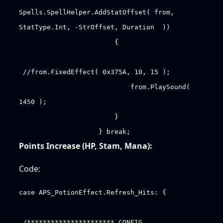
Spells.SpellHelper.AddStatOffset( from,
StatType.Int, -StrOffset, Duration ))
{
//from.FixedEffect( 0x375A, 10, 15 );
from.PlaySound(
1450 );
}
} break;
Points Increase (HP, Stam, Mana):
Code:
case APS_PotionEffect.Refresh_Hits: {
/********************** CONFIG