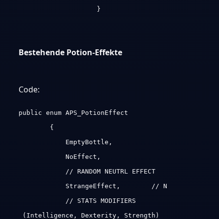
}
Bestehende Potion-Effekte
Code:
public enum APS_PotionEffect
{
EmptyBottle,
NoEffect,
// RANDOM NEUTRL EFFECT
StrangeEffect, // N
// STATS MODIFIERS
(Intelligence, Dexterity, Strength)