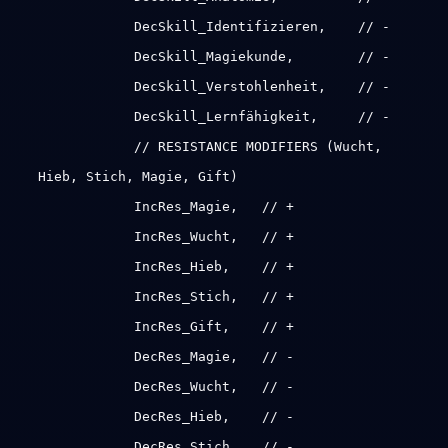
DecSkill_Identifizieren, // -
DecSkill_Magiekunde, // -
DecSkill_Verstohlenheit, // -
DecSkill_Lernfähigkeit, // -
// RESISTANCE MODIFIERS (Wucht,
Hieb, Stich, Magie, Gift)
IncRes_Magie, // +
IncRes_Wucht, // +
IncRes_Hieb, // +
IncRes_Stich, // +
IncRes_Gift, // +
DecRes_Magie, // -
DecRes_Wucht, // -
DecRes_Hieb, // -
DecRes_Stich, // -