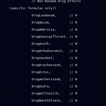
// Non-Random Drug Effects
(specific formulas only!)
DrugLaudanum, // N
DrugOpium, // N
DrugAmbrosia, // N
DrugKoenigsflorett, // N
DrugAzoth, // N
DrugArkadierwein, // N
DrugSandast, // N
DrugDrachensand, // N
DrugEstus, // N
DrugAetherstaub, // N
DrugHydra, // N
DrugWolfsmilch, // N
DrugNachtbluete, // N