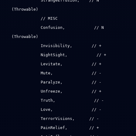
StrangeEffusion, // N
(Throwable)
// MISC
Confusion, // N
(Throwable)
Invisibility, // +
NightSight, // +
Levitate, // +
Mute, // -
Paralyze, // -
Unfreeze, // +
Truth, // -
Love, // -
TerrorVisions, // -
PainRelief, // +