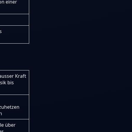
on einer
s
ausser Kraft
sik bis
fzuhetzen
n
le über
es