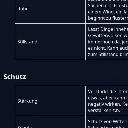
Sachen ein. Ein St
Ruhe
einem Wind, ein l
beginnt zu flüstern
Lässt Dinge inneha
Gewitterwolken w
Stillstand
immernoch da, je
es nicht. Kann au
zum Stillstand br
Schutz
Verstärkt die Inten
etwas, aber kann n
Stärkung
negativ wirken. K
verstärken z.b.
Schutz von Witter
Schutz
Schwertern oder