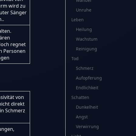
Wandel
urm wird zu
Unruhe
auter Sänger
..
Leben
Heilung
lten.
ären
Wachstum
doch regnet
Reinigung
ch Personen
ingen
Tod
Schmerz
Aufopferung
Endlichkeit
sivität von
Schatten
icht direkt
Dunkelheit
ein Schmerz
Angst
Verwirrung
ungen,