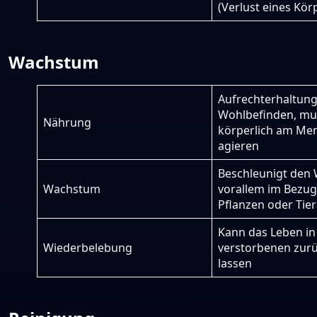
(Verlust eines Körp
Wachstum
Aufrechterhaltun
Wohlbefinden, mu
Nährung
körperlich am Me
agieren
Beschleunigt den
Wachstum
vorallem im Bezug
Pflanzen oder Tie
Kann das Leben in
Wiederbelebung
verstorbenen zur
lassen