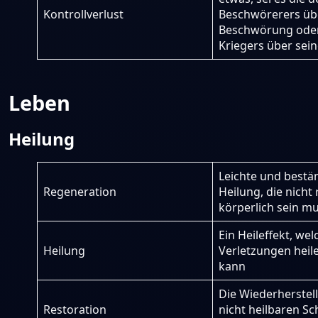
Kontrollverlust
Beschwörerers üb
Beschwörung oder
Kriegers über sei
Leben
Heilung
Leichte und bestä
Regeneration
Heilung, die nicht 
körperlich sein m
Ein Heileffekt, wel
Heilung
Verletzungen heil
kann
Die Wiederherstel
Restoration
nicht heilbaren S