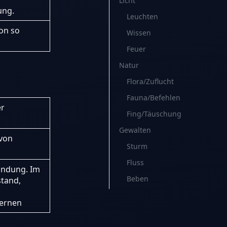
Licht
ung.
Leuchten
on so
Wissen
Feuer
Natur
Flora/Zuflucht
Fauna/Befehlen
er
Fing/Täuschung
Gewalten
von
Sturm
Fluss
indung. Im
Beben
stand,
ernen