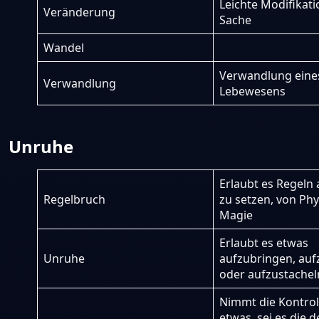
Leichte Modifikati
Veränderung
Sache
Wandel
Verwandlung eine
Verwandlung
Lebewesens
Unruhe
Erlaubt es Regeln 
Regelbruch
zu setzen, von Phy
Magie
Erlaubt es etwas
Unruhe
aufzubringen, au
oder aufzustachel
Nimmt die Kontrol
etwas, sei es die d