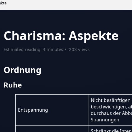
ekte
Charisma: Aspekte
Estimated reading: 4 minutes
203 views
Ordnung
Ruhe
Nicht besänftigen
beschwichtigen, a
Entspannung
durchaus der Abb
Spannungen
Schränkt die Inten