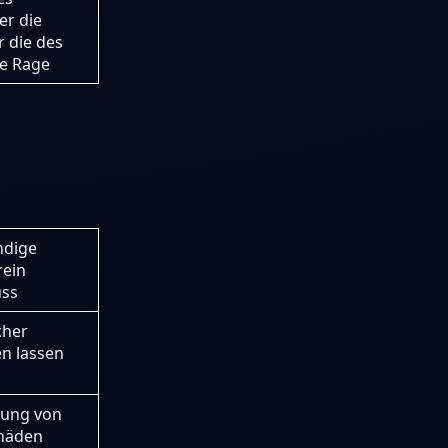
er die
 die des
ne Rage
ndige
rein
uss
cher
en lassen
lung von
chäden