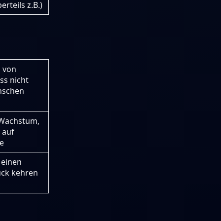
erteils z.B.)
g von
ss nicht
nschen
 Wachstum,
 auf
re
 einen
ück kehren