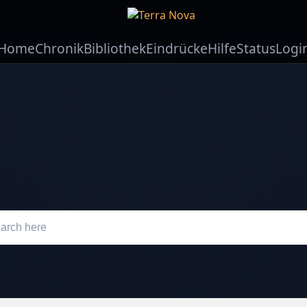
Home
Chronik
Bibliothek
Eindrücke
Hilfe
Status
Logi