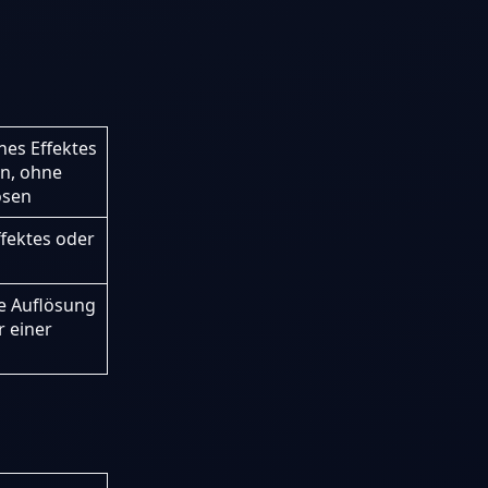
nes Effektes
on, ohne
ösen
ffektes oder
e Auflösung
r einer