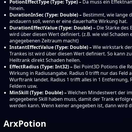
PotionEffectType (Type: Type) –
Da muss ein Effektna
hinein.
DurationInSec (Type: Double) –
Bestimmt, wie lange d
andauern soll, wenn er eine dauerhafte Wirkung hat.
DurationEffectValue (Type: Double) –
Die Stärke des E
wird über diesen Wert definiert. (z.B. wie viel Schaden 
angegebenen Zeitraum macht)
InstantEffectValue (Type: Double) –
Wie wirkstark der
Trankes ist wird über diesen Wert definiert. So kann zu
Heiltrank direkt Schaden heilen.
EffectRadius (Type: Int32) –
Bei Point3D Potions die R
Wirkung in Radiusangabe. Radius 0 trifft nur das Feld 
Wurftrank landet. Radius 1 trifft alles in 1 Entfernung, 
Feldern usw.
MinSkill (Type: Double) –
Welchen Mindestwert der im 
angegebene Skill haben muss, damit der Trank erfolgr
werden kann. Wenn keiner angegeben ist, dann wird die
ArxPotion