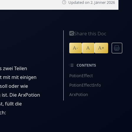
Updated on
2. Jänner 2026
Share this Doc
A-
A
A+
CONTENTS
s zwei Teilen
PotionEffect
t mit mit einigen
PotionEffectInfo
soll oder wie
 ist. Die ArxPotion
ArxPotion
 füllt die
ch: