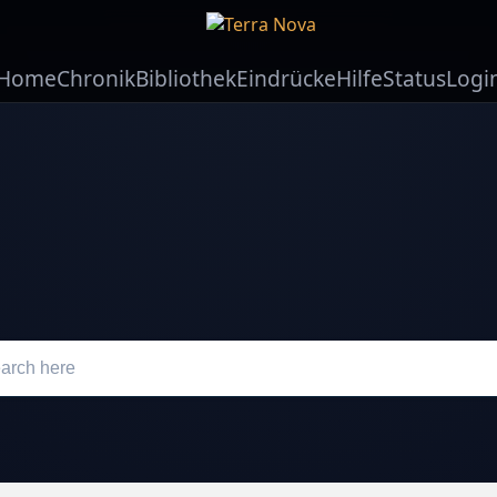
Home
Chronik
Bibliothek
Eindrücke
Hilfe
Status
Logi