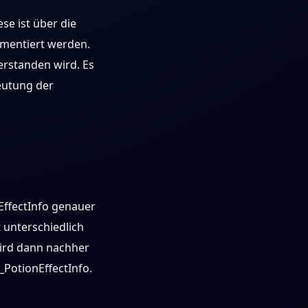
ese ist über die
ementiert werden.
verstanden wird. Es
deutung der
nEffectInfo genauer
t unterschiedlich
wird dann nachher
C_PotionEffectInfo.