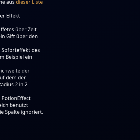
me aus
dieser Liste
er Effekt
ffetes über Zeit
ein Gift über den
 Soforteffekt des
m Beispiel ein
eichweite der
auf dem der
Radius 2 in 2
PotionEffect
eich benutzt
 Spalte ignoriert.