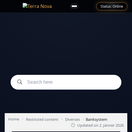
Status: Online
Home
Restricted content
Diverses
Banksystem
Updated on
2. Jänner 2026